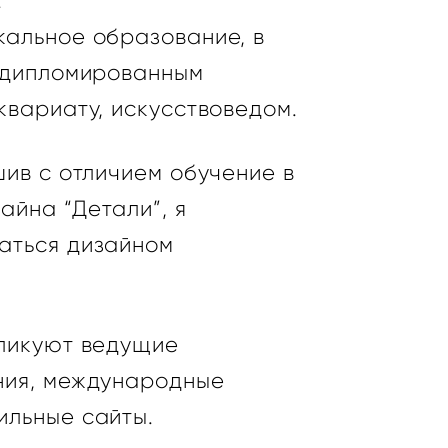
.
кальное образование, в
а дипломированным
квариату, искусствоведом.
шив с отличием обучение в
йна “Детали”, я
аться дизайном
бликуют ведущие
ния, международные
ильные сайты.