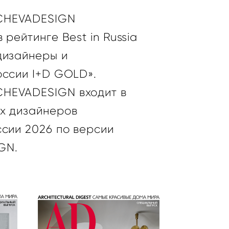
CHEVADESIGN
 рейтинге Best in Russia
дизайнеры и
оссии I+D GOLD».
CHEVADESIGN входит в
х дизайнеров
сии 2026 по версии
IGN.